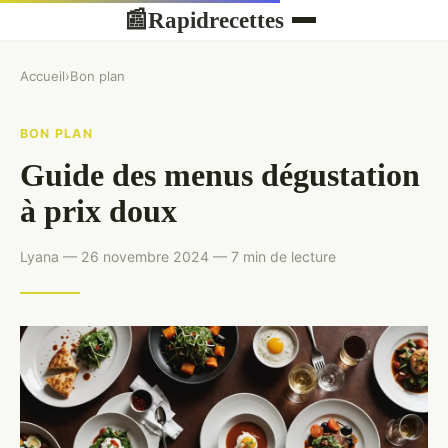
Rapidrecettes
📰
Accueil
›
Bon plan
BON PLAN
Guide des menus dégustation
à prix doux
Lyana — 26 novembre 2024 — 7 min de lecture